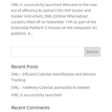
OWL is successfully launched! Welcome to the new
era of efficiency & control C3S’s VHF locator and
tracker instrument, OWL (Orbital Whereabout
Locator), lifted off on November 11th as part of the
EnduroSat Platform 5 mission on the company’s 3U
platform. It...
Recent Posts
OWL – Efficient CubeSat Identification and Mission
Tracking
OWL – hatékony CubeSat azonosítás és követés
OWL is successfully launched!
Recent Comments